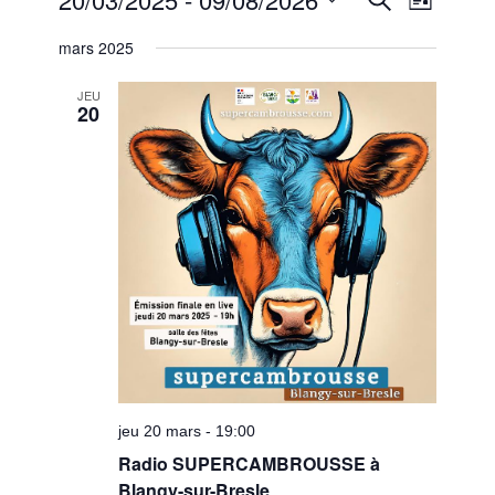
Liste
de
et
Sélectionnez
vues
mars 2025
une
navigatio
Évènem
date.
de
JEU
20
vues
Évèneme
jeu 20 mars - 19:00
Radio SUPERCAMBROUSSE à
Blangy-sur-Bresle