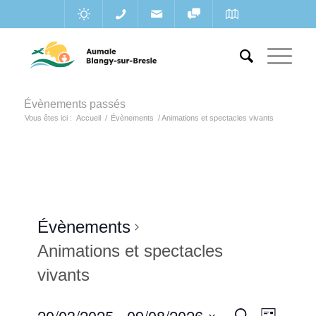
Évènements passés
Vous êtes ici :
Accueil
/
Évènements
/
Animations et spectacles vivants
Évènements
Animations et spectacles
vivants
Recherc
20/03/2025
 - 
09/08/2026
Navigat
Recherche