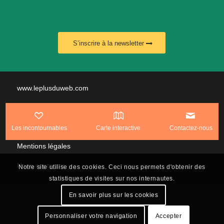
S’inscrire à la newsletter
www.leplusduweb.com
Politique de confidentialité
Plan du site
Les incontournables
Carte interactive
Contactez-nous
Mentions légales
Nous contacter
Notre site utilise des cookies. Ceci nous permets d'obtenir des
statistiques de visites sur nos internautes.
En savoir plus sur les cookies
Personnaliser votre navigation
Accepter