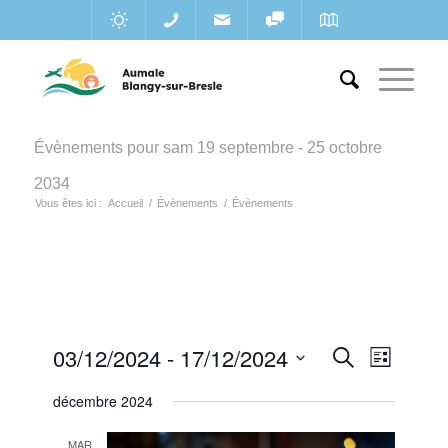
Évènements pour sam 19 septembre - 25 octobre
2034
Vous êtes ici :
Accueil
/
Évènements
/
Évènements
Recherc
03/12/2024
 - 
17/12/2024
Navigat
Recherche
Liste
de
et
Sélectionnez
vues
décembre 2024
une
navigatio
Évènem
date.
de
MAR