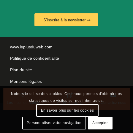
S’inscrire à la newsletter
www.leplusduweb.com
Politique de confidentialité
Plan du site
Mentions légales
Nous contacter
Notre site utilise des cookies. Ceci nous permets d'obtenir des
statistiques de visites sur nos internautes.
Les incontournables
Carte interactive
Contactez-nous
En savoir plus sur les cookies
Personnaliser votre navigation
Accepter