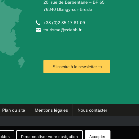
20, rue de Barbentane – BP 65
76340 Blangy-sur-Bresle
+
33 (0)2 35 17 61 09
tourisme@cciabb.fr
S’inscrire à la newsletter
Plan du site
Mentions légales
Nous contacter
ookies
Personnaliser votre navigation
Accepter