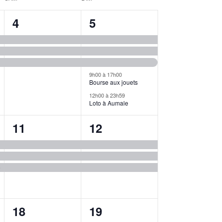
3
5
4
5
,
évènements,
évènements,
9h00
à
17h00
Bourse aux jouets
12h00
à
23h59
Loto à Aumale
3
3
11
12
,
évènements,
évènements,
e
4
5
18
19