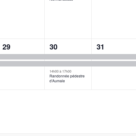
2
3
2
29
30
31
évènements,
évènements,
évènements
14h00
à
17h00
Randonnée pédestre
d’Aumale