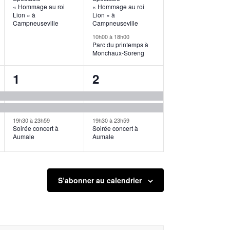
« Hommage au roi
« Hommage au roi
Lion » à
Lion » à
Campneuseville
Campneuseville
10h00
à
18h00
Parc du printemps à
Monchaux-Soreng
3
3
1
2
,
évènements,
évènements,
19h30
à
23h59
19h30
à
23h59
Soirée concert à
Soirée concert à
Aumale
Aumale
S’abonner au calendrier