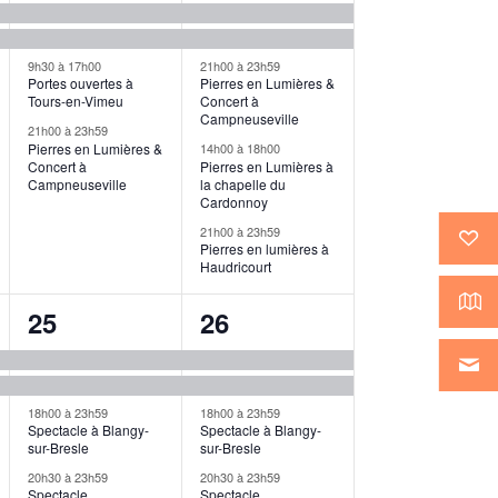
,
évènements,
évènements,
9h30
à
17h00
21h00
à
23h59
Portes ouvertes à
Pierres en Lumières &
Tours-en-Vimeu
Concert à
Campneuseville
21h00
à
23h59
Pierres en Lumières &
14h00
à
18h00
Concert à
Pierres en Lumières à
Campneuseville
la chapelle du
Cardonnoy
21h00
à
23h59
Pierres en lumières à
Haudricourt
4
5
25
26
,
évènements,
évènements,
18h00
à
23h59
18h00
à
23h59
Spectacle à Blangy-
Spectacle à Blangy-
sur-Bresle
sur-Bresle
20h30
à
23h59
20h30
à
23h59
Spectacle
Spectacle