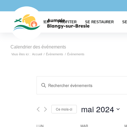
EXPLORER
PROFITER
SE RESTAURER
SE
Calendrier des événements
Vous êtes ici :
Accueil
/
Évènements
/
Évènements
Recherche
Saisir
et
mot-
navigation
clé.
Rechercher
de
mai 2024
Ce mois-ci
Évènements
vues
par
Sélectionnez
Évènements
mot-
une
LUN
MAR