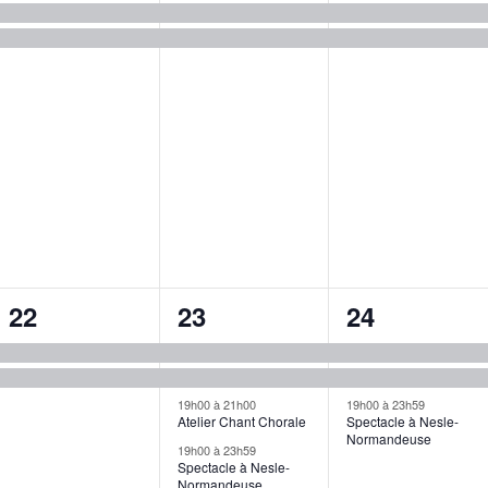
évènements,
évènements,
évènements
2
4
3
22
23
24
évènements,
évènements,
évènements
19h00
à
21h00
19h00
à
23h59
Atelier Chant Chorale
Spectacle à Nesle-
Normandeuse
19h00
à
23h59
Spectacle à Nesle-
Normandeuse