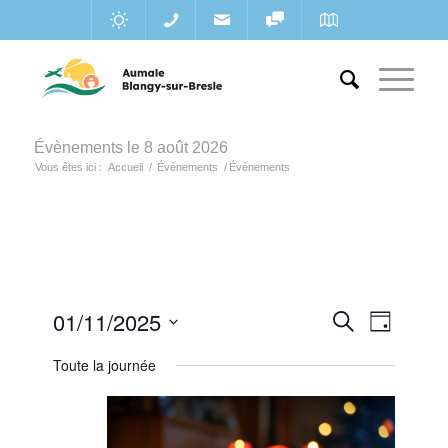
Évènements le 8 août 2026
Vous êtes ici :
Accueil
/
Évènements
/
Évènements
Recherc
01/11/2025
Navigat
Recherche
Jour
de
et
Sélectionnez
vues
Toute la journée
une
navigatio
Évènem
date.
de
vues