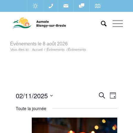
Évènements le 8 août 2026
Vous êtes ici :
Accueil
/
Évènements
/
Évènements
Recherc
02/11/2025
Navigat
Recherche
Jour
de
et
Sélectionnez
vues
Toute la journée
une
navigatio
Évènem
date.
de
vues