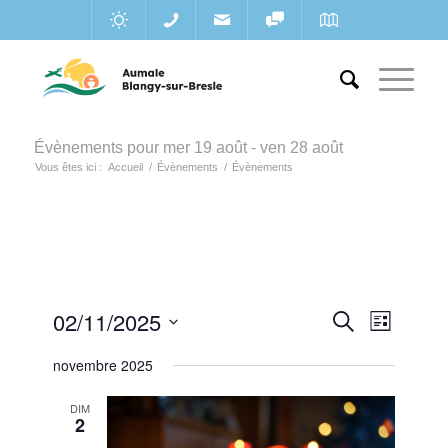
Évènements pour mer 19 août - ven 28 août
Vous êtes ici :
Accueil
/
Évènements
/
Évènements
Recherc
02/11/2025
Navigat
Recherche
Liste
de
et
Sélectionnez
vues
novembre 2025
une
navigatio
Évènem
date.
de
DIM
2
vues