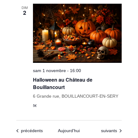
DIM
2
sam 1 novembre - 16:00
Halloween au Château de
Bouillancourt
6 Grande rue, BOUILLANCOURT-EN-SERY
5€
Évènements
Évènements
précédents
Aujourd'hui
suivants