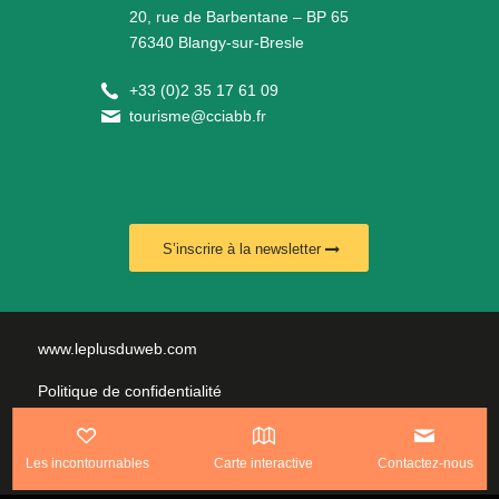
20, rue de Barbentane – BP 65
76340 Blangy-sur-Bresle
+
33 (0)2 35 17 61 09
tourisme@cciabb.fr
S’inscrire à la newsletter
www.leplusduweb.com
Politique de confidentialité
Plan du site
Les incontournables
Carte interactive
Contactez-nous
Mentions légales