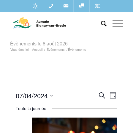
Évènements le 8 août 2026
Vous êtes ici :
Accueil
/
Évènements
/
Évènements
Recherc
07/04/2024
Navigat
Recherche
Jour
de
et
Sélectionnez
vues
Toute la journée
une
navigatio
Évènem
date.
de
vues