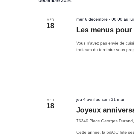
décembre 2024
clé.
date.
mer 6 décembre - 00:00 au lun
MER
18
Les menus pour l
Vous n'avez pas envie de cuisi
traiteurs du territoire vous pr
jeu 4 avril au sam 31 mai
MER
18
Joyeux annivers
76340 Place Georges Duran
Cette année, la bibOC fête se