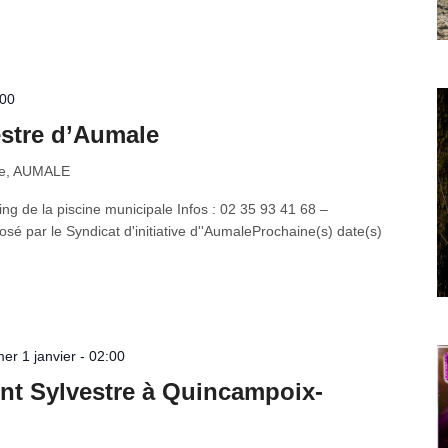
:00
stre d’Aumale
le, AUMALE
g de la piscine municipale Infos : 02 35 93 41 68 –
́ par le Syndicat d'initiative d''AumaleProchaine(s) date(s)
r 1 janvier - 02:00
int Sylvestre à Quincampoix-