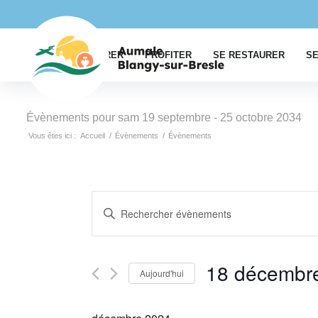
EXPLORER
PROFITER
SE RESTAURER
SE
Évènements pour sam 19 septembre - 25 octobre 2034
Vous êtes ici :
Accueil
/
Évènements
/
Évènements
Recherche
Saisir
et
mot-
navigation
clé.
Rechercher
de
18 décembr
Aujourd'hui
Évènements
vues
par
Sélectionnez
Évènements
mot-
une