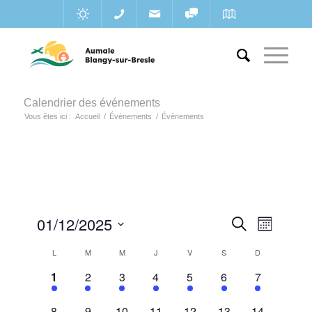
Calendrier des événements
Vous êtes ici :
Accueil
/
Évènements
/
Évènements
Recherc
01/12/2025
Navigat
Recherche
Mois
de
et
Sélectionnez
vues
Calendrier
L
M
M
J
V
S
D
une
navigatio
Évènem
de
11
9
9
9
10
19
17
1
2
3
4
5
6
7
date.
de
évènements,
évènements,
évènements,
évènements,
évènements,
évènements,
évènements
Évènements
vues
11
10
10
10
10
13
11
8
9
10
11
12
13
14